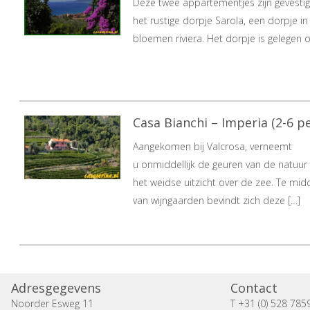
Deze twee appartementjes zijn gevestig
het rustige dorpje Sarola, een dorpje in
bloemen riviera. Het dorpje is gelegen o
Casa Bianchi – Imperia (2-6 pe
Aangekomen bij Valcrosa, verneemt
u onmiddellijk de geuren van de natuur
het weidse uitzicht over de zee. Te mid
van wijngaarden bevindt zich deze […]
Adresgegevens
Contact
Noorder Esweg 11
T +31 (0) 528 785