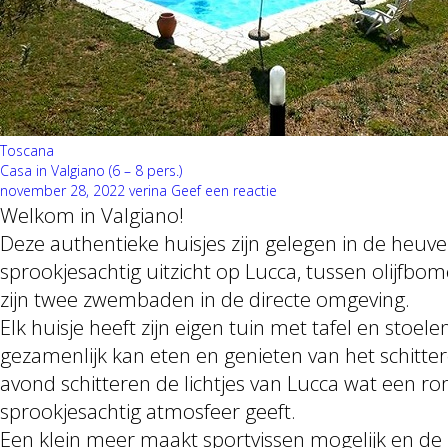
Toscana
Casa in Valgiano (6 – 8 pers.)
november 28, 2022
verina
Geef een reactie
Welkom in Valgiano!
Deze authentieke huisjes zijn gelegen in de heuv
sprookjesachtig uitzicht op Lucca, tussen olijfbo
zijn twee zwembaden in de directe omgeving.
Elk huisje heeft zijn eigen tuin met tafel en stoe
gezamenlijk kan eten en genieten van het schittere
avond schitteren de lichtjes van Lucca wat een r
sprookjesachtig atmosfeer geeft.
Een klein meer maakt sportvissen mogelijk en de