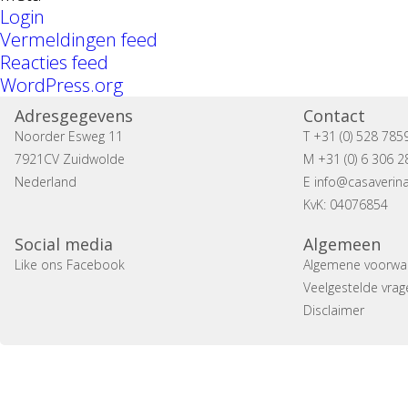
Login
Vermeldingen feed
Reacties feed
WordPress.org
Adresgegevens
Contact
Noorder Esweg 11
T +31 (0) 528 785
7921CV Zuidwolde
M +31 (0) 6 306 2
Nederland
E
info@casaverina
KvK: 04076854
Social media
Algemeen
Like ons Facebook
Algemene voorwa
Veelgestelde vrag
Disclaimer
Copyright 2014 Casa Verina -
Website laten mak
B.V.