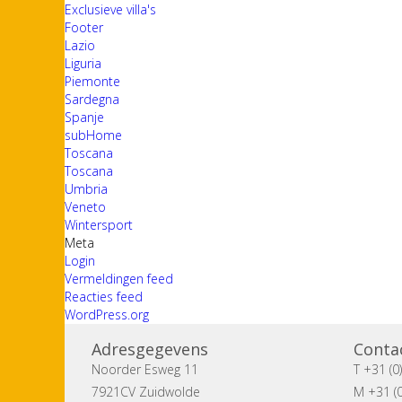
Exclusieve villa's
Footer
Lazio
Liguria
Piemonte
Sardegna
Spanje
subHome
Toscana
Toscana
Umbria
Veneto
Wintersport
Meta
Login
Vermeldingen feed
Reacties feed
WordPress.org
Adresgegevens
Conta
Noorder Esweg 11
T +31 (0
7921CV Zuidwolde
M +31 (0