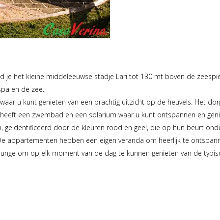
 je het kleine middeleeuwse stadje Lari tot 130 mt boven de zeespieg
spa en de zee.
ar u kunt genieten van een prachtig uitzicht op de heuvels. Het dorp i
 heeft een zwembad en een solarium waar u kunt ontspannen en geni
n, geïdentificeerd door de kleuren rood en geel, die op hun beurt ond
t. De appartementen hebben een eigen veranda om heerlijk te ontspann
lounge om op elk moment van de dag te kunnen genieten van de typi