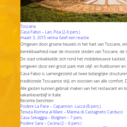
Toscana
Casa Fabio – Lari, Pisa (2-6 pers.)
maart 3, 2015
verina
Geef een reactie
Omgeven door groene heuvels in het hart van Toscane, vind
bereikbaarheid naar de mooiste steden van Toscane, de 
De stad ontwikkelde zich rond het middeleeuwse kasteel, wa
omgeven door een groot park met olijf- en fruitbomen en
Casa Fabio is samengesteld uit twee belangrijke structure
traditionele Toscaanse stijl, en voorzien van alle comfor
Alle gasten kunnen gebruik maken van het restaurant en 
vakantieverblijf in Italie
Recente berichten
Podere La Pace – Capannori- Lucca (8 pers.)
Tenuta Romina al Mare – Marina di Castagneto Carducci
Casa Selvaggia – Bolgheri – 7 pers.
Podere Sara – Cecina (2 – 6 pers.)