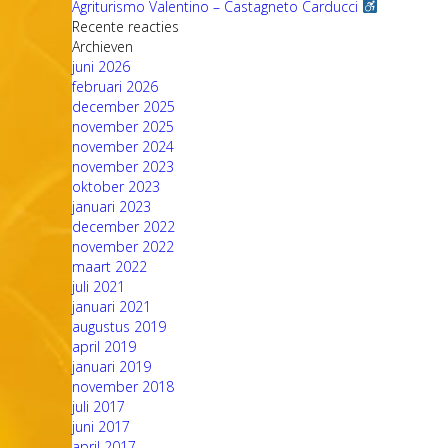
Agriturismo Valentino – Castagneto Carducci
Recente reacties
Archieven
juni 2026
februari 2026
december 2025
november 2025
november 2024
november 2023
oktober 2023
januari 2023
december 2022
november 2022
maart 2022
juli 2021
januari 2021
augustus 2019
april 2019
januari 2019
november 2018
juli 2017
juni 2017
april 2017