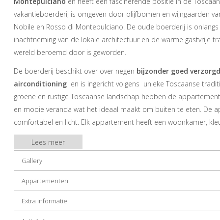
Montepulciano
en heeft een fascinerende positie in de Toscaan
vakantieboerderij is omgeven door olijfbomen en wijngaarden v
Nobile en Rosso di Montepulciano. De oude boerderij is onlang
inachtneming van de lokale architectuur en de warme gastvrije tr
wereld beroemd door is geworden.
De boerderij beschikt over over negen
bijzonder goed verzor
airconditioning
en is ingericht volgens unieke Toscaanse tradi
groene en rustige Toscaanse landschap hebben de appartemente
en mooie veranda wat het ideaal maakt om buiten te eten. De a
comfortabel en licht. Elk appartement heeft een woonkamer, kleur
kitchenette, minibar, magnetron, telefoon,
slaapkamers met elk
Lees meer
Gallery
Appartementen
Extra informatie