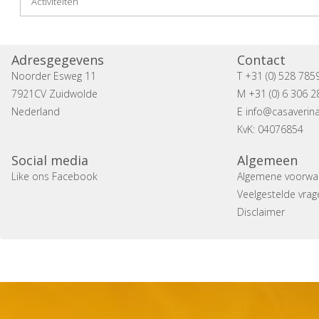
Activiteiten
Adresgegevens
Contact
Noorder Esweg 11
T +31 (0) 528 785
7921CV Zuidwolde
M +31 (0) 6 306 2
Nederland
E
info@casaverina
KvK: 04076854
Social media
Algemeen
Like ons Facebook
Algemene voorwa
Veelgestelde vrag
Disclaimer
Copyright 2014 Casa Verina -
Website laten maken door 