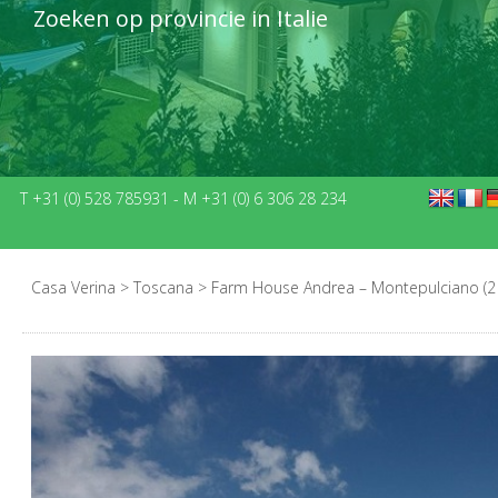
Zoeken op provincie in Italie
T +31 (0) 528 785931
-
M +31 (0) 6 306 28 234
Casa Verina
>
Toscana
>
Farm House Andrea – Montepulciano (2 –