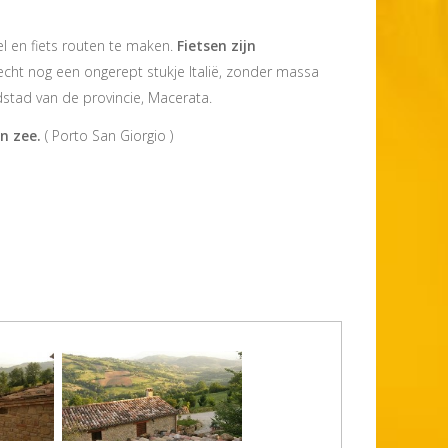
l en fiets routen te maken.
Fietsen zijn
echt nog een ongerept stukje Italië, zonder massa
fdstad van de provincie, Macerata.
n zee.
( Porto San Giorgio )
upermarkt)
5 km.