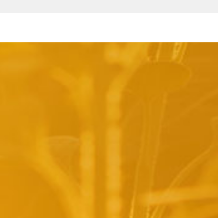
pyright 2014 Casa Verina -
Website laten maken door Best4u Group B