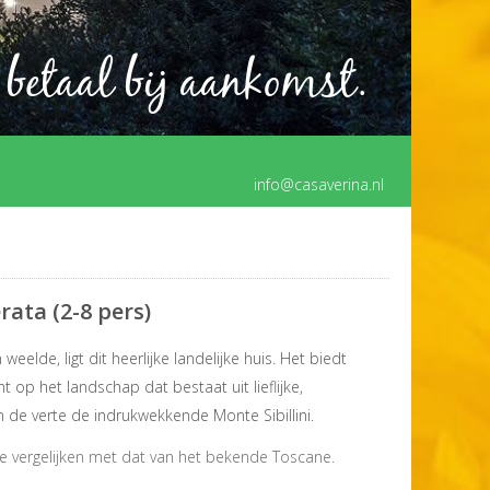
 betaal bij aankomst.
info@casaverina.nl
rata (2-8 pers)
elde, ligt dit heerlijke landelijke huis. Het biedt
 op het landschap dat bestaat uit lieflijke,
 de verte de indrukwekkende Monte Sibillini.
te vergelijken met dat van het bekende Toscane.