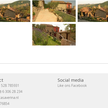
ct
Social media
) 528 785931
Like ons Facebook
) 6 306 28 234
asaverina.nl
076854