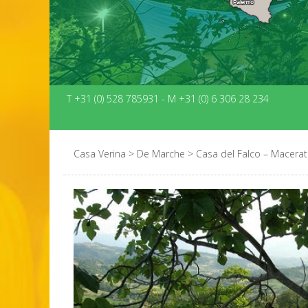
T +31 (0) 528 785931
-
M +31 (0) 6 306 28 234
Casa Verina
>
De Marche
>
Casa del Falco – Macerata