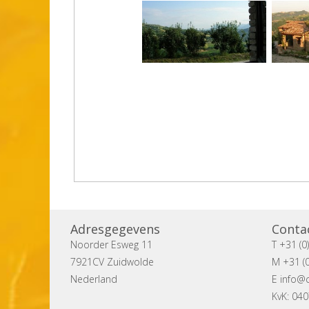
Adresgegevens
Conta
Noorder Esweg 11
T +31 (0
7921CV Zuidwolde
M +31 (0
Nederland
E
info@c
KvK: 04