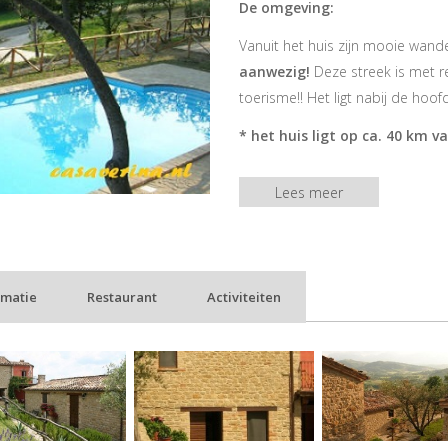
De omgeving:
Vanuit het huis zijn mooie wande
aanwezig!
Deze streek is met r
toerisme!! Het ligt nabij de hoo
*
het huis ligt op ca. 40 km va
* Macerata ca. 40 km.
Lees meer
* Monte San Martino 2 km (s
* Penna San Giovanni 10 km.
* Sarnano en Amandola ca. 1
rmatie
Restaurant
Activiteiten