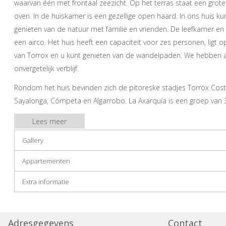
waarvan één met frontaal zeezicht. Op het terras staat een grot
oven. In de huiskamer is een gezellige open haard. In ons huis k
genieten van de natuur met familie en vrienden. De leefkamer 
een airco. Het huis heeft een capaciteit voor zes personen, ligt 
van Torrox en u kunt genieten van de wandelpaden. We hebben al
onvergetelijk verblijf.
Rondom het huis bevinden zich de pitoreske stadjes Torrox Costa, 
Sayalonga, Cómpeta en Algarrobo. La Axarquía is een groep van 
diepe historische wortels. Het gebied van La Axarquía heeft een s
Lees meer
het noorden verzachten de hoge bergketens, Sierra Tejeda, Almija
kust bereikt. La Axarquía heeft 30 km kuststreek; grenzend aan d
Gallery
kleine baaien en kliffen en de rest zijn zandstranden.
Appartementen
Kom, we wachten op u.
Extra informatie
Adresgegevens
Contact