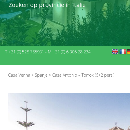
Zoeken op provincie in Italie
T +31 (0) 528 785931
-
M +31 (0) 6 306 28 234
Casa Verina
>
Spanje
>
Casa Antonio – Torrox (6+2 pers.)