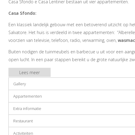
Casa Sfondo e Casa Lentiner bestaan uit vier appartementen.
Casa Sfondo:
Een klassiek landelijk gebouw met een betoverend uitzicht op he
Salvatore. Het huis is verdeeld in twee appartementen: “Alberelle
voorzien van televisie, telefoon, radio, verwarming, oven,
wasmac
Buiten nodigen de tuinmeubels en barbecue u uit voor een aange
open lucht. In een paar stappen bereikt u de grote natuurlijke 
verfrissende duik en een zonnebad.
Lees meer
Casa Lentiner:
Gallery
Een boerderij van het landgoed, omringd door weilanden in het r
Appartementen
Het huis is verdeeld in twee appartementen, elk voorzien van alle
telefoon, radio, verwarming,
wasmachine
en
vaatwasser
.
Extra informatie
Elk appartement heeft een eigen tuin waar u kunt ontspannen, lu
Restaurant
prachtige natuurlijke zwembad.
Activiteiten