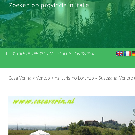
Zoeken op provincie in Italie
T +31 (0) 528 785931
-
M +31 (0) 6 306 28 234
Casa Verina
>
Veneto
>
Agriturismo Lorenzo – Susegana, Veneto (