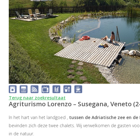
Terug naar zoekresultaat
Agriturismo Lorenzo – Susegana, Veneto (2-
In het hart van het landgoed ,
tussen de Adriatische zee en de
bevinden zich deze twee chalets. Wij verwelkomen de gasten voor 
in de natuur.