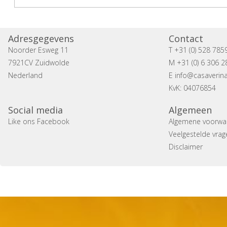
Zie de omgeving
Adresgegevens
Contact
Noorder Esweg 11
T +31 (0) 528 785
7921CV Zuidwolde
M +31 (0) 6 306 2
Nederland
E
info@casaverina
KvK: 04076854
Social media
Algemeen
Like ons Facebook
Algemene voorwa
Veelgestelde vrag
Disclaimer
Copyright 2014 Casa Verina -
Website laten maken door 