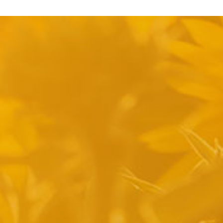
pyright 2014 Casa Verina -
Website laten maken door Best4u Group B