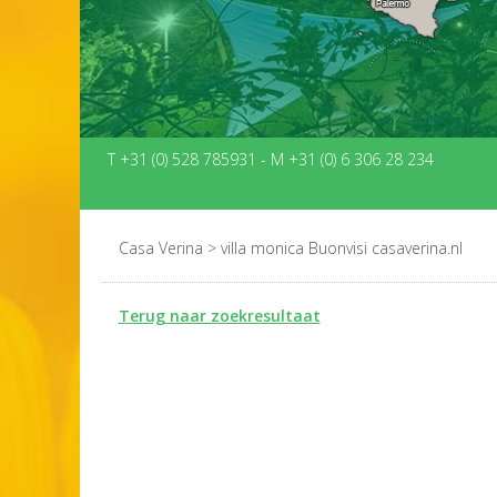
T +31 (0) 528 785931
-
M +31 (0) 6 306 28 234
Casa Verina
>
villa monica Buonvisi casaverina.nl
Terug naar zoekresultaat