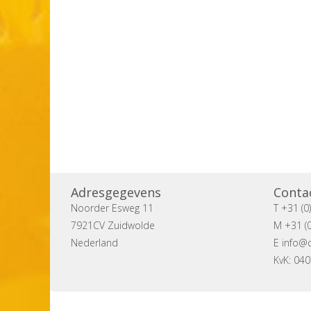
Adresgegevens
Conta
Noorder Esweg 11
T +31 (0
7921CV Zuidwolde
M +31 (0
Nederland
E
info@c
KvK: 04