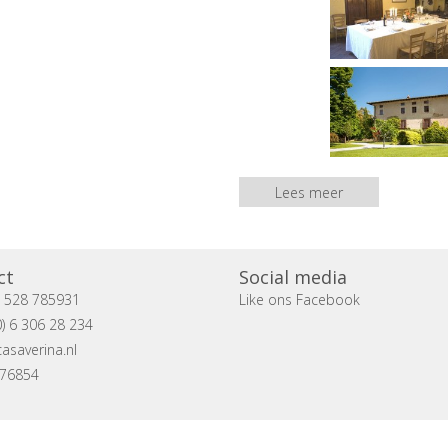
Lees meer
ct
Social media
) 528 785931
Like ons Facebook
) 6 306 28 234
asaverina.nl
076854