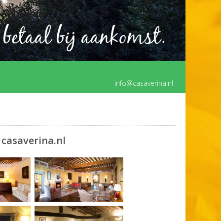
 betaal bij aankomst.
info@casaverina.nl
 casaverina.nl