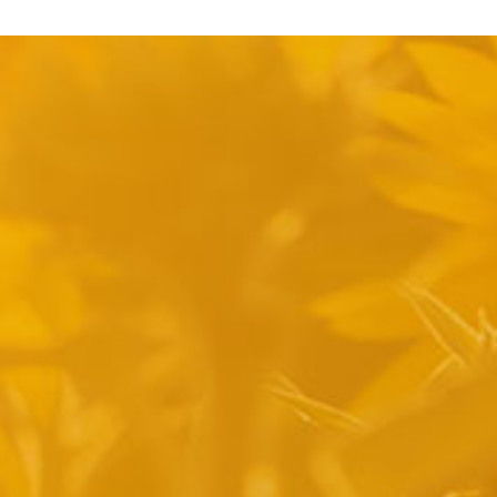
pyright 2014 Casa Verina -
Website laten maken door Best4u Group B