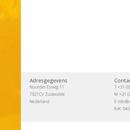
Adresgegevens
Conta
Noorder Esweg 11
T +31 (0
7921CV Zuidwolde
M +31 (0
Nederland
E
info@c
KvK: 04