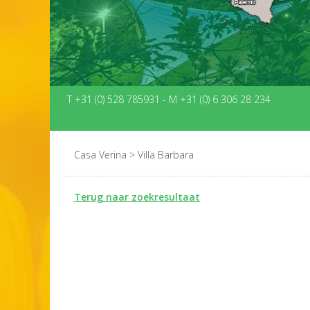
T +31 (0) 528 785931
-
M +31 (0) 6 306 28 234
Casa Verina
>
Villa Barbara
Terug naar zoekresultaat