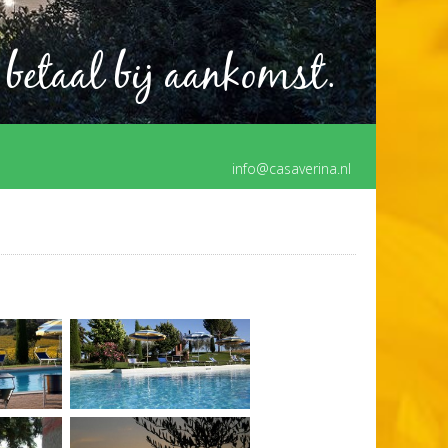
 betaal bij aankomst.
info@casaverina.nl