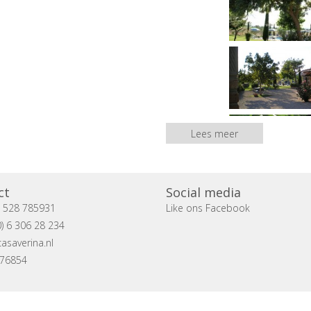
Lees meer
ct
Social media
) 528 785931
Like ons Facebook
) 6 306 28 234
asaverina.nl
076854