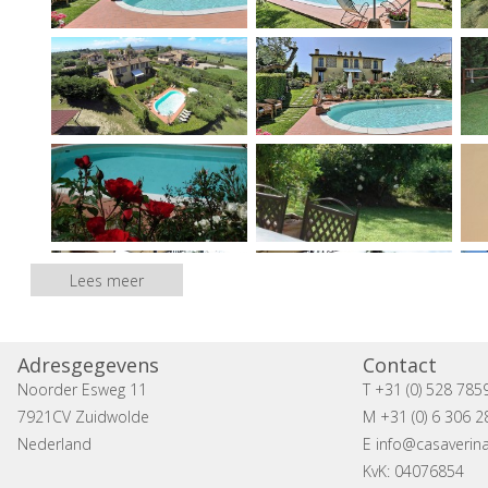
Lees meer
Adresgegevens
Contact
Noorder Esweg 11
T +31 (0) 528 785
7921CV Zuidwolde
M +31 (0) 6 306 2
Nederland
E
info@casaverina
KvK: 04076854