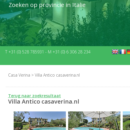
Zoeken op provincie in Italie
T +31 (0) 528 785931
-
M +31 (0) 6 306 28 234
Casa Verina
>
Villa Antico casaverina.nl
Terug naar zoekresultaat
Villa Antico casaverina.nl