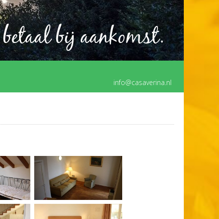
 betaal bij aankomst.
info@casaverina.nl