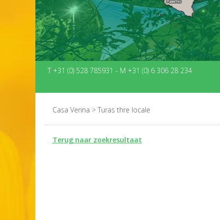
T +31 (0) 528 785931
-
M +31 (0) 6 306 28 234
Casa Verina
>
Turas thre locale
Terug naar zoekresultaat