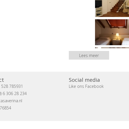
Lees meer
ct
Social media
) 528 785931
Like ons Facebook
) 6 306 28 234
asaverina.nl
076854