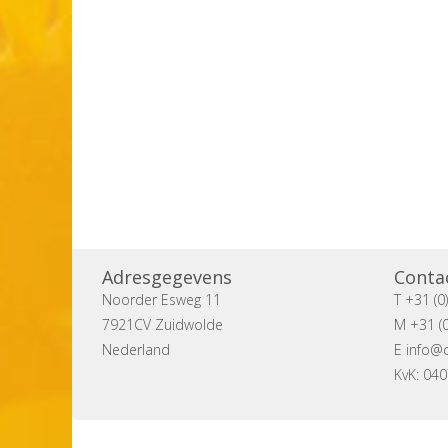
Adresgegevens
Conta
Noorder Esweg 11
T +31 (0
7921CV Zuidwolde
M +31 (0
Nederland
E
info@c
KvK: 04