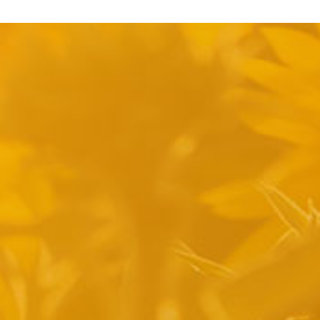
pyright 2014 Casa Verina -
Website laten maken door Best4u Group B