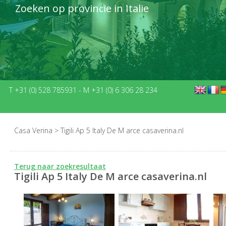
Zoeken op provincie in Italie
T +31 (0) 528 785931
-
M +31 (0) 6 306 28 234
Casa Verina
>
Tigili Ap 5 Italy De M arce casaverina.nl
Terug naar zoekresultaat
Tigili Ap 5 Italy De M arce casaverina.nl