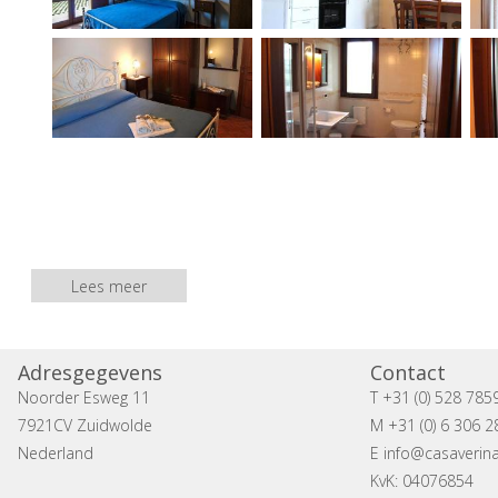
Lees meer
Adresgegevens
Contact
Noorder Esweg 11
T +31 (0) 528 785
7921CV Zuidwolde
M +31 (0) 6 306 2
Nederland
E
info@casaverina
KvK: 04076854