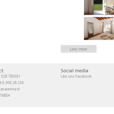
Lees meer
ct
Social media
) 528 785931
Like ons Facebook
) 6 306 28 234
asaverina.nl
076854