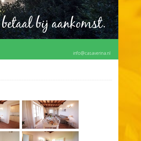
 betaal bij aankomst.
info@casaverina.nl