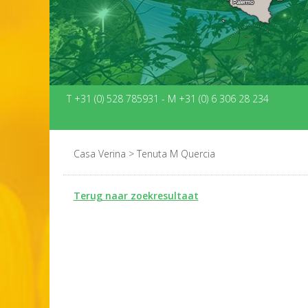
T +31 (0) 528 785931
-
M +31 (0) 6 306 28 234
Casa Verina
>
Tenuta M Quercia
Terug naar zoekresultaat