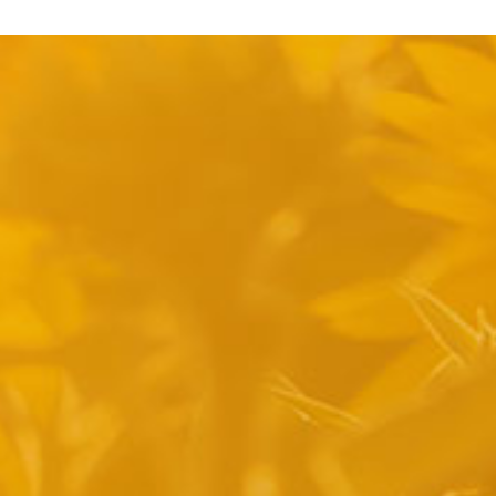
pyright 2014 Casa Verina -
Website laten maken door Best4u Group B