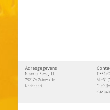
Adresgegevens
Conta
Noorder Esweg 11
T +31 (0
7921CV Zuidwolde
M +31 (0
Nederland
E
info@c
KvK: 04