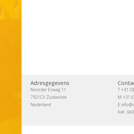
Adresgegevens
Conta
Noorder Esweg 11
T +31 (0
7921CV Zuidwolde
M +31 (0
Nederland
E
info@c
KvK: 04