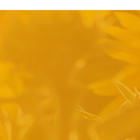
pyright 2014 Casa Verina -
Website laten maken door Best4u Group B