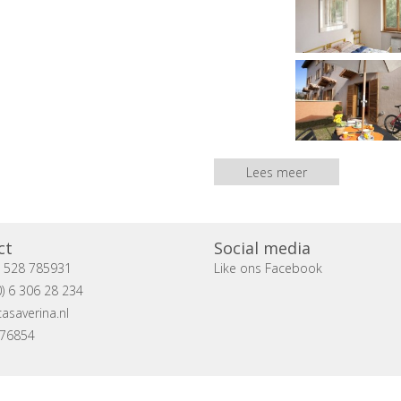
Lees meer
ct
Social media
) 528 785931
Like ons Facebook
) 6 306 28 234
asaverina.nl
076854