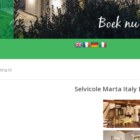
Boek nu
ina.nl
Selvicole Marta Italy