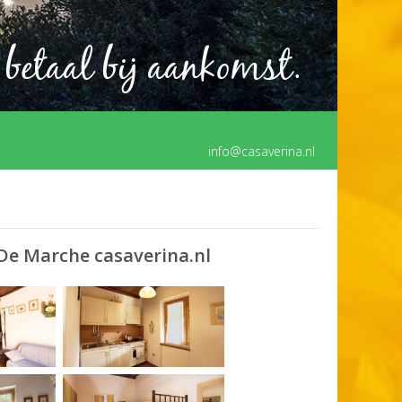
 betaal bij aankomst.
info@casaverina.nl
 De Marche casaverina.nl