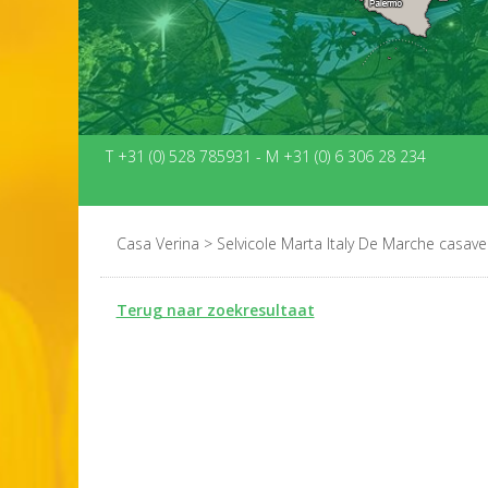
T +31 (0) 528 785931
-
M +31 (0) 6 306 28 234
Casa Verina
>
Selvicole Marta Italy De Marche casaver
Terug naar zoekresultaat