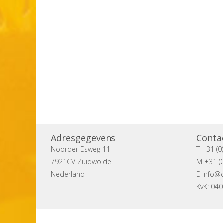
Adresgegevens
Conta
Noorder Esweg 11
T +31 (0
7921CV Zuidwolde
M +31 (0
Nederland
E
info@c
KvK: 04