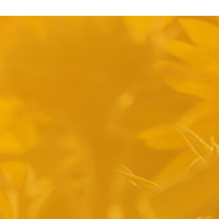
pyright 2014 Casa Verina -
Website laten maken door Best4u Group B