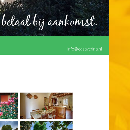
 betaal bij aankomst.
info@casaverina.nl