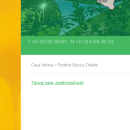
T +31 (0) 528 785931
-
M +31 (0) 6 306 28 234
Casa Verina
>
Podere Rosso Chianti
Terug naar zoekresultaat