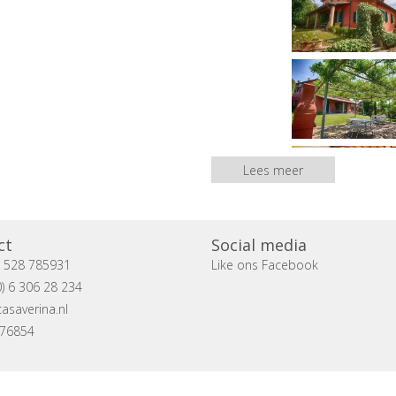
Lees meer
ct
Social media
) 528 785931
Like ons Facebook
) 6 306 28 234
asaverina.nl
076854