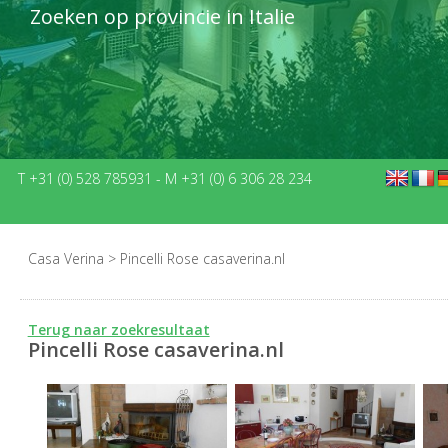
Zoeken op provincie in Italie
T +31 (0) 528 785931
-
M +31 (0) 6 306 28 234
Casa Verina
>
Pincelli Rose casaverina.nl
Terug naar zoekresultaat
Pincelli Rose casaverina.nl