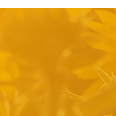
pyright 2014 Casa Verina -
Website laten maken door Best4u Group B