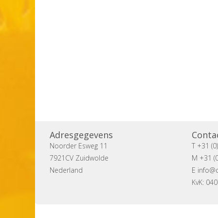
Adresgegevens
Conta
Noorder Esweg 11
T +31 (0
7921CV Zuidwolde
M +31 (0
Nederland
E
info@c
KvK: 04