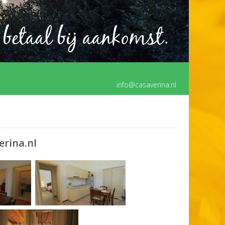
 betaal bij aankomst.
info@casaverina.nl
erina.nl