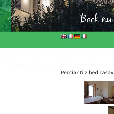
Boek nu
Peccianti 2 bed casav