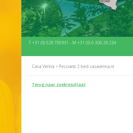
T +31 (0) 528 785931
-
M +31 (0) 6 306 28 234
Casa Verina
>
Peccianti 2 bed casaverina.nl
Terug naar zoekresultaat