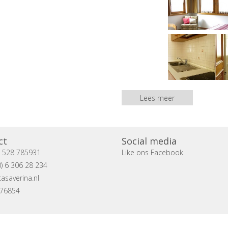
Lees meer
ct
Social media
) 528 785931
Like ons Facebook
) 6 306 28 234
asaverina.nl
076854