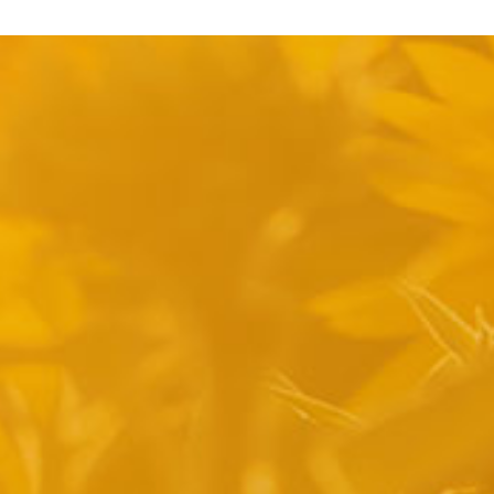
pyright 2014 Casa Verina -
Website laten maken door Best4u Group B