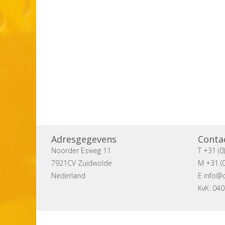
Adresgegevens
Conta
Noorder Esweg 11
T +31 (0
7921CV Zuidwolde
M +31 (0
Nederland
E
info@c
KvK: 04