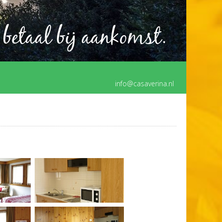
 betaal bij aankomst.
info@casaverina.nl