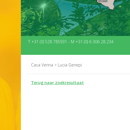
T +31 (0) 528 785931
-
M +31 (0) 6 306 28 234
Casa Verina
>
Lucia Genepi
Terug naar zoekresultaat