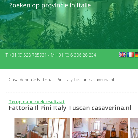
Zoeken op provincie in Italie
T +31 (0) 528 785931
-
M +31 (0) 6 306 28 234
Casa Verina
>
Fattoria Il Pini Italy Tuscan casaverina.nl
Terug naar zoekresultaat
Fattoria Il Pini Italy Tuscan casaverina.nl