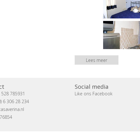
Lees meer
ct
Social media
) 528 785931
Like ons Facebook
) 6 306 28 234
asaverina.nl
076854