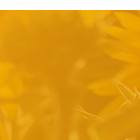
pyright 2014 Casa Verina -
Website laten maken door Best4u Group B