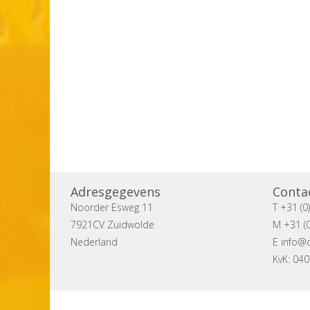
Adresgegevens
Conta
Noorder Esweg 11
T +31 (0
7921CV Zuidwolde
M +31 (0
Nederland
E
info@c
KvK: 04