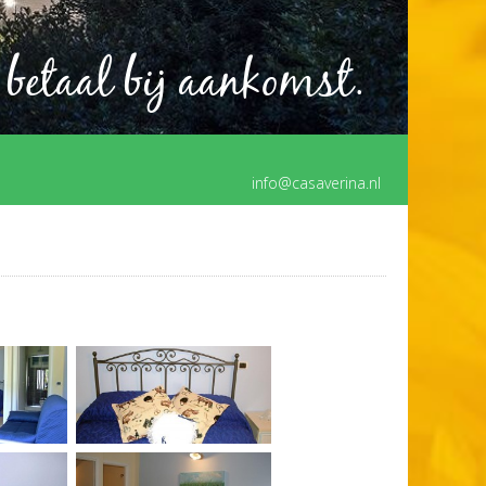
 betaal bij aankomst.
info@casaverina.nl