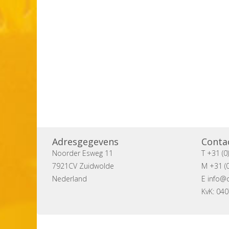
Adresgegevens
Conta
Noorder Esweg 11
T +31 (0
7921CV Zuidwolde
M +31 (0
Nederland
E
info@c
KvK: 04