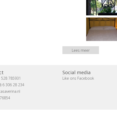
Lees meer
ct
Social media
) 528 785931
Like ons Facebook
) 6 306 28 234
asaverina.nl
076854