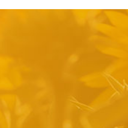
pyright 2014 Casa Verina -
Website laten maken door Best4u Group B