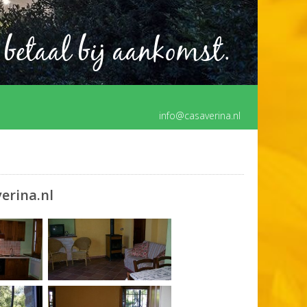
 betaal bij aankomst.
info@casaverina.nl
hio ‏ casaverina.nl