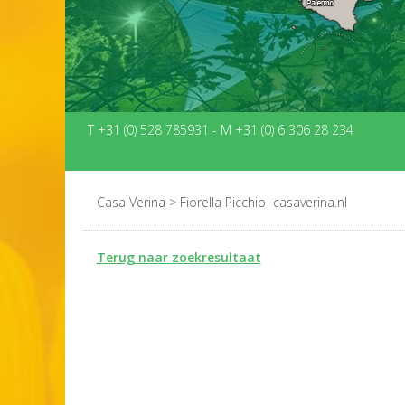
T +31 (0) 528 785931
-
M +31 (0) 6 306 28 234
Casa Verina
>
Fiorella Picchio ‏ casaverina.nl
Terug naar zoekresultaat