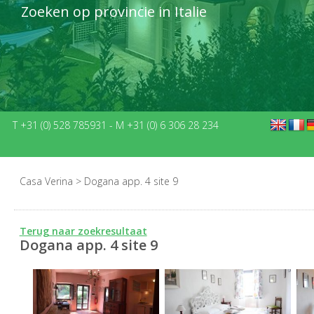
Zoeken op provincie in Italie
T +31 (0) 528 785931
-
M +31 (0) 6 306 28 234
Casa Verina
>
Dogana app. 4 site 9
Terug naar zoekresultaat
Dogana app. 4 site 9