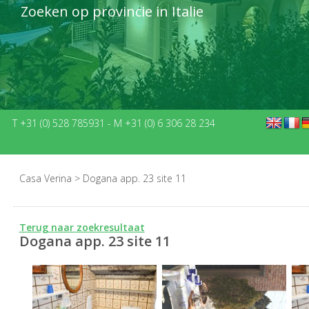
Zoeken op provincie in Italie
T +31 (0) 528 785931
-
M +31 (0) 6 306 28 234
Casa Verina
>
Dogana app. 23 site 11
Terug naar zoekresultaat
Dogana app. 23 site 11