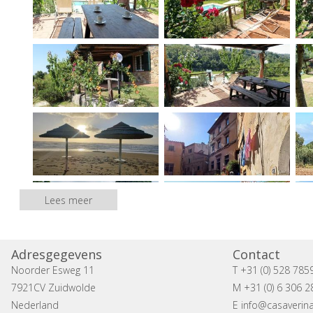
Lees meer
Adresgegevens
Contact
Noorder Esweg 11
T +31 (0) 528 785
7921CV Zuidwolde
M +31 (0) 6 306 2
Nederland
E
info@casaverina