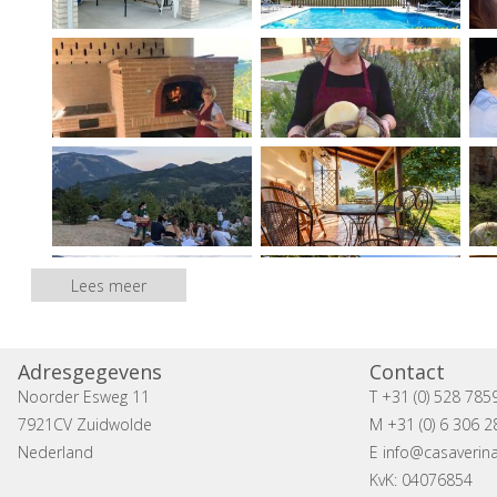
Lees meer
Adresgegevens
Contact
Noorder Esweg 11
T +31 (0) 528 785
7921CV Zuidwolde
M +31 (0) 6 306 2
Nederland
E
info@casaverina
KvK: 04076854