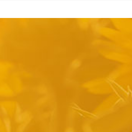
pyright 2014 Casa Verina -
Website laten maken door Best4u Group B