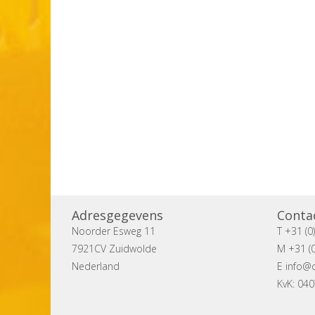
Adresgegevens
Conta
Noorder Esweg 11
T +31 (0
7921CV Zuidwolde
M +31 (0
Nederland
E
info@c
KvK: 04