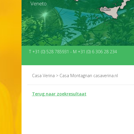
Veneto
T +31 (0) 528 785931
-
M +31 (0) 6 306 28 234
Casa Verina
>
Casa Montagnan casaverina.nl
Terug naar zoekresultaat