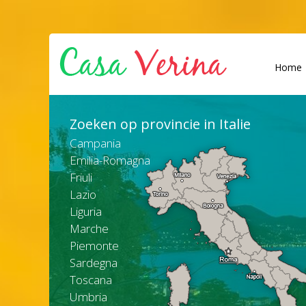
Home
Zoeken op provincie in Italie
Campania
Emilia-Romagna
Friuli
Lazio
Liguria
Marche
Piemonte
Sardegna
Toscana
Umbria