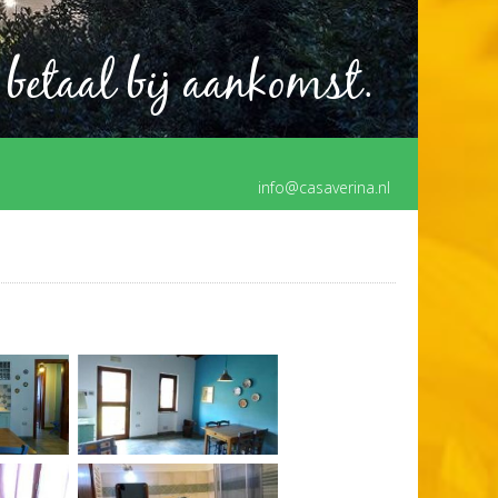
 betaal bij aankomst.
u betaal bij aankomst
info@casaverina.nl