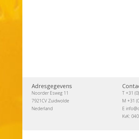
Adresgegevens
Conta
Noorder Esweg 11
T +31 (0
7921CV Zuidwolde
M +31 (0
Nederland
E
info@c
KvK: 04