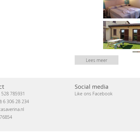
Lees meer
ct
Social media
) 528 785931
Like ons Facebook
) 6 306 28 234
asaverina.nl
076854