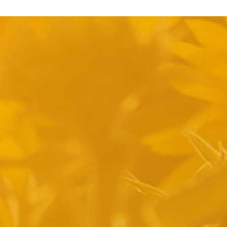
pyright 2014 Casa Verina -
Website laten maken door Best4u Group B