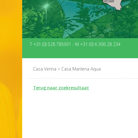
T +31 (0) 528 785931
-
M +31 (0) 6 306 28 234
Casa Verina
>
Casa Marilena Aqua
Terug naar zoekresultaat