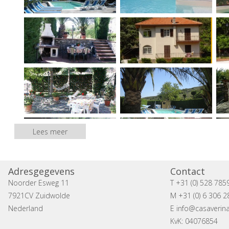
Lees meer
Adresgegevens
Contact
Noorder Esweg 11
T +31 (0) 528 785
7921CV Zuidwolde
M +31 (0) 6 306 2
Nederland
E
info@casaverina
KvK: 04076854