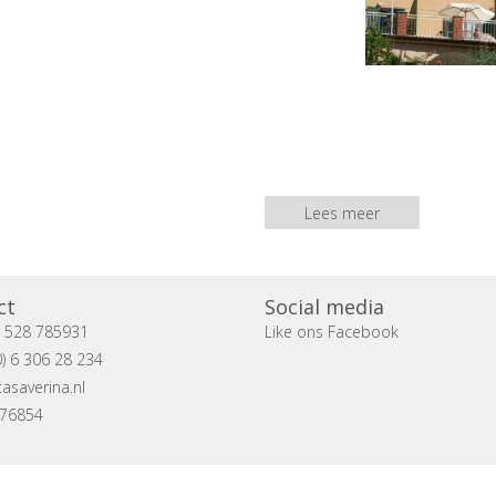
Lees meer
ct
Social media
) 528 785931
Like ons Facebook
) 6 306 28 234
asaverina.nl
076854