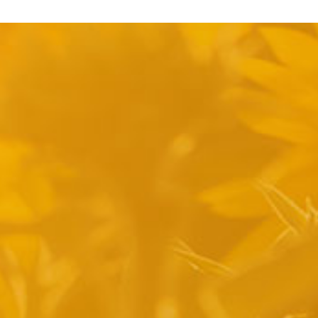
pyright 2014 Casa Verina -
Website laten maken door Best4u Group B