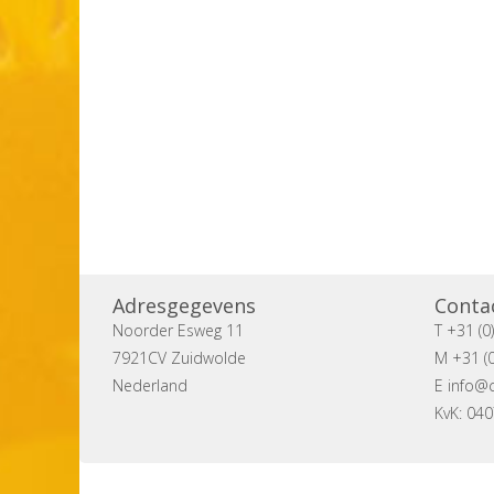
Adresgegevens
Conta
Noorder Esweg 11
T +31 (0
7921CV Zuidwolde
M +31 (0
Nederland
E
info@c
KvK: 04