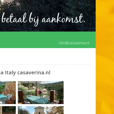
 betaal bij aankomst.
info@casaverina.nl
a Italy casaverina.nl