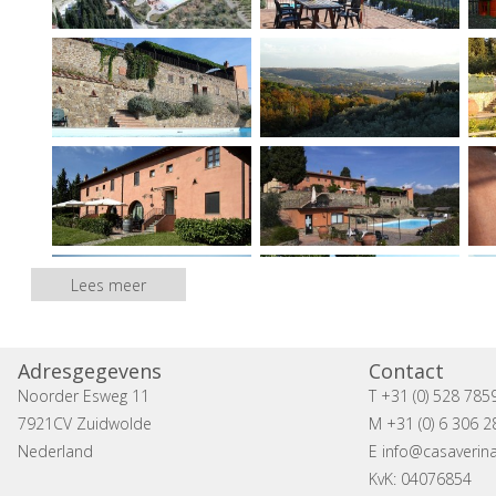
Lees meer
Adresgegevens
Contact
Noorder Esweg 11
T +31 (0) 528 785
7921CV Zuidwolde
M +31 (0) 6 306 2
Nederland
E
info@casaverina
KvK: 04076854