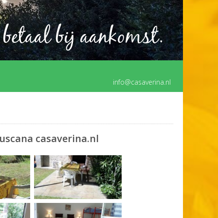
 betaal bij aankomst.
info@casaverina.nl
Tuscana casaverina.nl