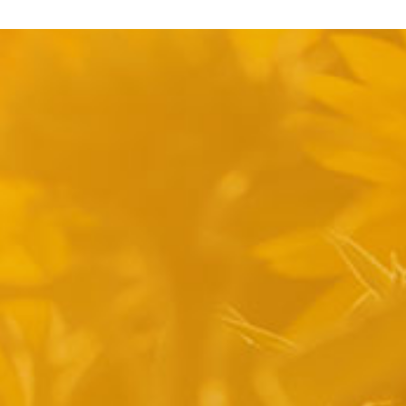
pyright 2014 Casa Verina -
Website laten maken door Best4u Group B