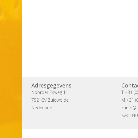
Adresgegevens
Conta
Noorder Esweg 11
T +31 (0
7921CV Zuidwolde
M +31 (0
Nederland
E
info@c
KvK: 04