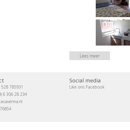
Lees meer
ct
Social media
) 528 785931
Like ons Facebook
) 6 306 28 234
asaverina.nl
076854