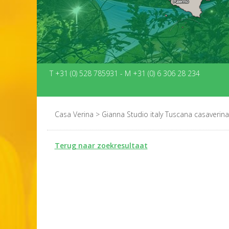
T +31 (0) 528 785931
-
M +31 (0) 6 306 28 234
Casa Verina
>
Gianna Studio italy Tuscana casaverina
Terug naar zoekresultaat