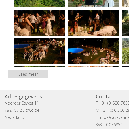
Lees meer
Adresgegevens
Contact
Noorder Esweg 11
T +31 (0) 528 785
7921CV Zuidwolde
M +31 (0) 6 306 2
Nederland
E
info@casaverina
KvK: 04076854