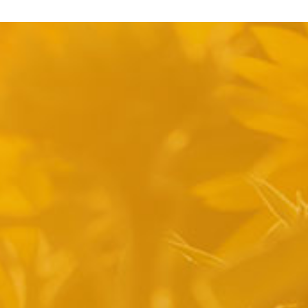
pyright 2014 Casa Verina -
Website laten maken door Best4u Group B