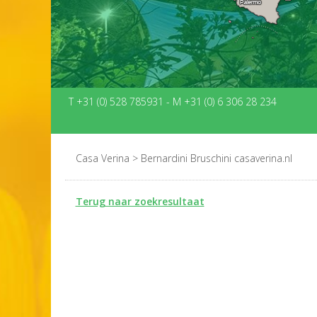
T +31 (0) 528 785931
-
M +31 (0) 6 306 28 234
Casa Verina
>
Bernardini Bruschini casaverina.nl
Terug naar zoekresultaat