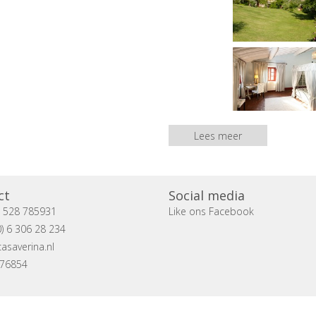
Lees meer
ct
Social media
) 528 785931
Like ons Facebook
) 6 306 28 234
asaverina.nl
076854