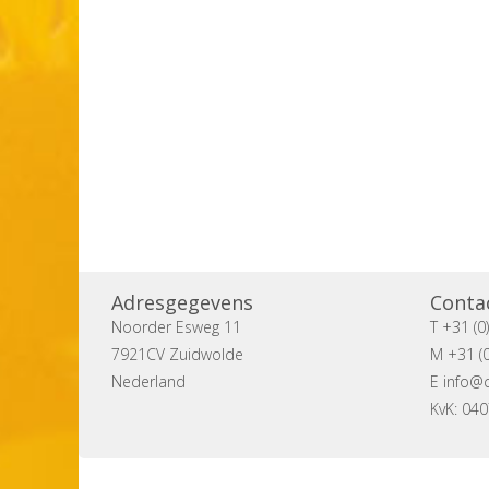
Adresgegevens
Conta
Noorder Esweg 11
T +31 (0
7921CV Zuidwolde
M +31 (0
Nederland
E
info@c
KvK: 04