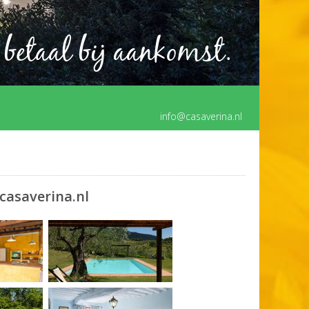
 betaal bij aankomst.
info@casaverina.nl
casaverina.nl