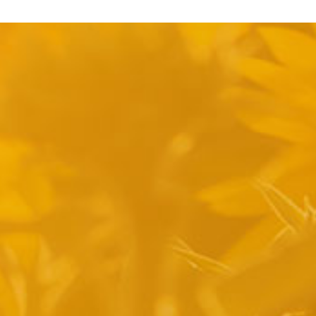
pyright 2014 Casa Verina -
Website laten maken door Best4u Group B