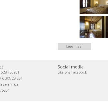
Lees meer
ct
Social media
) 528 785931
Like ons Facebook
) 6 306 28 234
asaverina.nl
076854