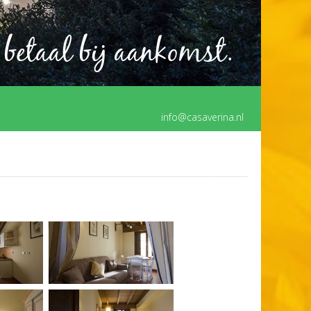
 betaal bij aankomst.
info@casaverina.nl