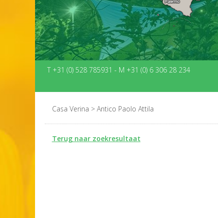
T +31 (0) 528 785931
-
M +31 (0) 6 306 28 234
Casa Verina
>
Antico Paolo Attila
Terug naar zoekresultaat