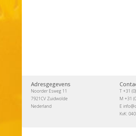
Adresgegevens
Conta
Noorder Esweg 11
T +31 (0
7921CV Zuidwolde
M +31 (0
Nederland
E
info@c
KvK: 04