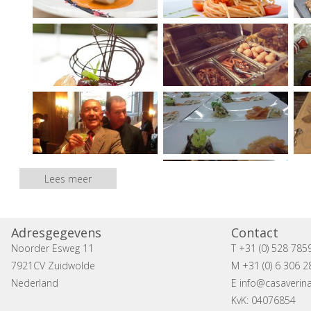
Lees meer
Adresgegevens
Contact
Noorder Esweg 11
T +31 (0) 528 785
7921CV Zuidwolde
M +31 (0) 6 306 2
Nederland
E
info@casaverina
KvK: 04076854