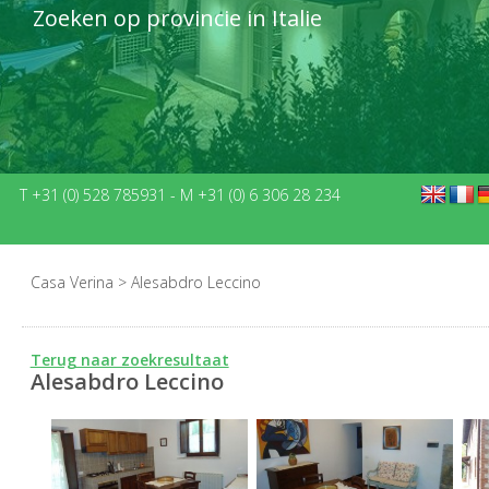
Zoeken op provincie in Italie
T +31 (0) 528 785931
-
M +31 (0) 6 306 28 234
Casa Verina
>
Alesabdro Leccino
Terug naar zoekresultaat
Alesabdro Leccino